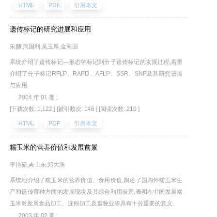
HTML
PDF
引用本文
遗传标记的研究进展和应用
朱颜,周国利,吴玉厚,金海国
系统介绍了遗传标记—形态学标记到分子遗传标记的发展过程,着重
介绍了分子标记RFLP、RAPD、AFLP、SSR、SNP及其研究进展
与应用.
2004 年 01 期 ;
[下载次数: 1,122 ]
[被引频次: 146 ]
[阅读次数: 210 ]
HTML
PDF
引用本文
糯玉米的营养价值和发展前景
李艳茹,吉士东,郑大浩
系统地介绍了糯玉米的营养价值、食用价值,阐述了国内外糯玉米生
产和遗传育种方面的发展现状及其综合利用前景,表明在中国发展糯
玉米对发展食品加工、淀粉加工及畜牧业等具有十分重要的意义.
2003 年 02 期 ;