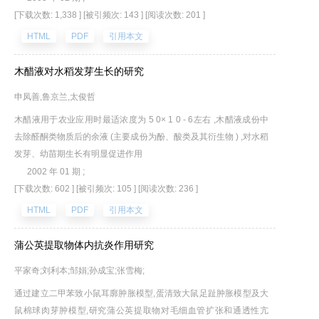
[下载次数: 1,338 ]
[被引频次: 143 ]
[阅读次数: 201 ]
HTML
PDF
引用本文
木醋液对水稻发芽生长的研究
申凤善,鲁京兰,太俊哲
木醋液用于农业应用时最适浓度为 5 0× 1 0 - 6左右 ,木醋液成份中
去除醛酮类物质后的余液 (主要成份为酚、酸类及其衍生物 ) ,对水稻
发芽、幼苗期生长有明显促进作用
2002 年 01 期 ;
[下载次数: 602 ]
[被引频次: 105 ]
[阅读次数: 236 ]
HTML
PDF
引用本文
蒲公英提取物体内抗炎作用研究
平家奇;刘利本;邹娟;孙成宝;张雪梅;
通过建立二甲苯致小鼠耳廓肿胀模型,蛋清致大鼠足趾肿胀模型及大
鼠棉球肉芽肿模型,研究蒲公英提取物对毛细血管扩张和通透性亢