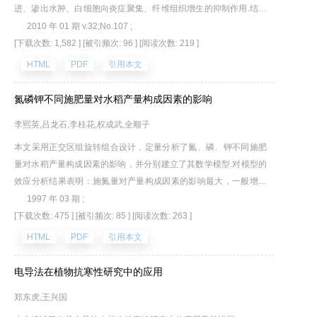
进、渗出水肿、白细胞向炎症聚集、纤维组织增生的抑制作用.结果
表明,蒲公英提取物具有明显的体内抗炎作用.
2010 年 01 期 v.32;No.107 ;
[下载次数: 1,582 ]
[被引频次: 96 ]
[阅读次数: 219 ]
HTML
PDF
引用本文
氮磷钾不同施肥量对水稻产量构成因素的影响
李熙英,吕龙石,李桂花,权成武,全顺子
本文采用正交区组旋转组合设计，定量分析了氮、磷、钾不同施肥
量对水稻产量构成因素的影响，并分别建立了其数学模型.对模型的
效应分析结果表明：施氮量对产量构成因素的影响最大，一般增施
氮肥可以增加平方米穗数和重穗粒数，但结实率和千粒重反而呈下
1997 年 03 期 ;
降趋势；施磷量的增加有利于提高平方米穗数、穗粒数和结实率，
[下载次数: 475 ]
[被引频次: 85 ]
[阅读次数: 263 ]
但不利于千粒重的提高；施钾量的增加有利于结实率和千粒重的增
HTML
PDF
引用本文
加.
电导法在植物抗寒性研究中的应用
郑东虎,王兴国