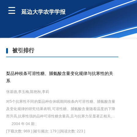
延边大学农学学报
被引排行
梨品种枝条可溶性糖、脯氨酸含量变化规律与抗寒性的关
系
张基德,李玉梅,陈艳秋,李莉
对5个抗寒性不同的梨品种在休眠期间枝条内可溶性糖、脯氨酸含量
及变化规律的研究结果表明,可溶性糖、脯氨酸含量随着温度的下降
而升高,抗寒性强的品种可溶性糖含量高,且与抗寒力呈显著正相关,而
脯氨酸含量与抗寒力强弱没有明显的相关性.
2004 年 04 期 ;
[下载次数: 969 ]
[被引频次: 179 ]
[阅读次数: 223 ]