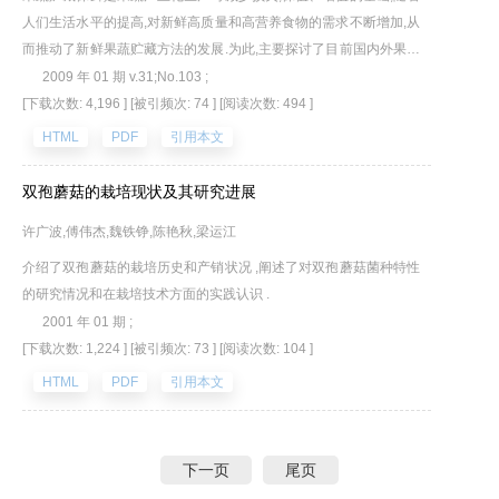
人们生活水平的提高,对新鲜高质量和高营养食物的需求不断增加,从
而推动了新鲜果蔬贮藏方法的发展.为此,主要探讨了目前国内外果蔬
贮藏保鲜应用的各种技术,分析了果蔬贮藏保鲜技术研究方面的新情
2009 年 01 期 v.31;No.103 ;
况与新进展.
[下载次数: 4,196 ]
[被引频次: 74 ]
[阅读次数: 494 ]
HTML
PDF
引用本文
双孢蘑菇的栽培现状及其研究进展
许广波,傅伟杰,魏铁铮,陈艳秋,梁运江
介绍了双孢蘑菇的栽培历史和产销状况 ,阐述了对双孢蘑菇菌种特性
的研究情况和在栽培技术方面的实践认识 .
2001 年 01 期 ;
[下载次数: 1,224 ]
[被引频次: 73 ]
[阅读次数: 104 ]
HTML
PDF
引用本文
下一页
尾页