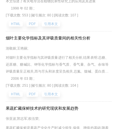
本文综述了有关电导法在植物抗寒性研究上的应用及其进展
1998 年 02 期 ;
[下载次数: 553 ]
[被引频次: 80 ]
[阅读次数: 107 ]
HTML
PDF
引用本文
烟叶主要化学指标及其评吸质量间的相关性分析
池敬姬;王艳丽;
对烟叶主要化学指标与其评吸质量进行了相关分析,结果表明:总糖、
还原糖、糖碱比、钾等化学指标与香气质、香气量、杂气、余味等
评吸质量呈正相关,而与尽头和浓度呈负相关.总氮、烟碱、蛋白质等
化学指标与香气质、香气量、杂气、刺激性和余味等评吸质量呈显
2006 年 03 期 ;
著负相关,而与尽头和浓度呈正相关.通过这次分析能够为卷烟产品的
[下载次数: 251 ]
[被引频次: 80 ]
[阅读次数: 104 ]
配方设计提供理论依据.
HTML
PDF
引用本文
果蔬贮藏保鲜技术的研究现状和发展趋势
张亚波;郭志军;权伍荣;
果蔬贮藏保鲜是果蔬产业化生产时减少损失,保值、增值的基础,随着